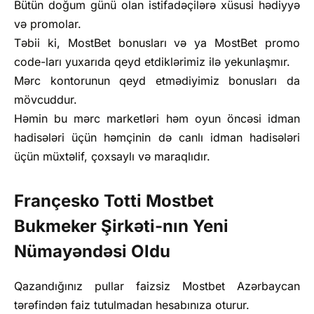
Bütün doğum günü olan istifadəçilərə xüsusi hədiyyə
və promolar.
Təbii ki, MostBet bonusları və ya MostBet promo
code-ları yuxarıda qeyd etdiklərimiz ilə yekunlaşmır.
Mərc kontorunun qeyd etmədiyimiz bonusları da
mövcuddur.
Həmin bu mərc marketləri həm oyun öncəsi idman
hadisələri üçün həmçinin də canlı idman hadisələri
üçün müxtəlif, çoxsaylı və maraqlıdır.
Françesko Totti Mostbet
Bukmeker Şirkəti-nın Yeni
Nümayəndəsi Oldu
Qazandığınız pullar faizsiz Mostbet Azərbaycan
tərəfindən faiz tutulmadan hesabınıza oturur.