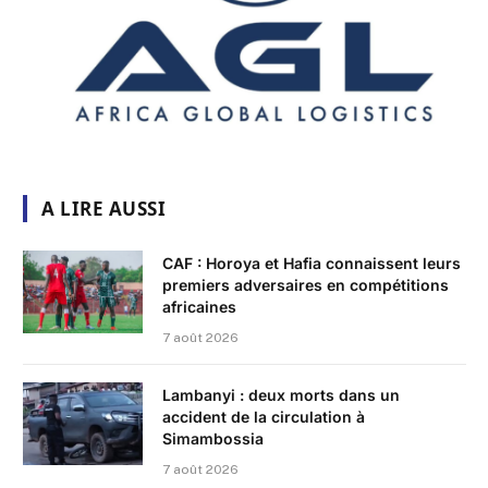
A LIRE AUSSI
CAF : Horoya et Hafia connaissent leurs
premiers adversaires en compétitions
africaines
7 août 2026
Lambanyi : deux morts dans un
accident de la circulation à
Simambossia
7 août 2026