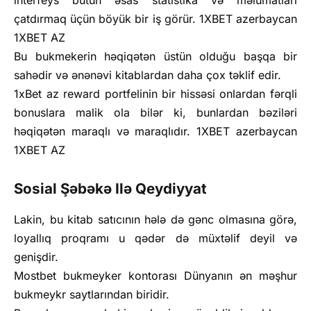
çatdırmaq üçün böyük bir iş görür. 1XBET azerbaycan
1XBET AZ
Bu bukmekerin həqiqətən üstün olduğu başqa bir
sahədir və ənənəvi kitablardan daha çox təklif edir.
1xBet az reward portfelinin bir hissəsi onlardan fərqli
bonuslara malik ola bilər ki, bunlardan bəziləri
həqiqətən maraqlı və maraqlıdır. 1XBET azerbaycan
1XBET AZ
Sosial Şəbəkə Ilə Qeydiyyat
Lakin, bu kitab satıcının hələ də gənc olmasına görə,
loyallıq proqramı u qədər də müxtəlif deyil və
genişdir.
Mostbet bukmeyker kontorası Dünyanın ən məşhur
bukmeykr saytlarından biridir.