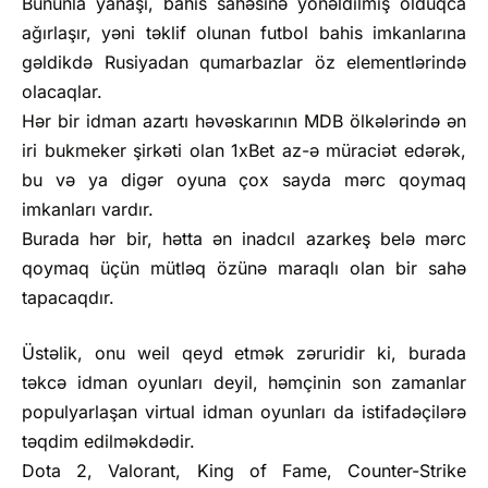
Bununla yanaşı, bahis sahəsinə yönəldilmiş olduqca
ağırlaşır, yəni təklif olunan futbol bahis imkanlarına
gəldikdə Rusiyadan qumarbazlar öz elementlərində
olacaqlar.
Hər bir idman azartı həvəskarının MDB ölkələrində ən
iri bukmeker şirkəti olan 1xBet az-ə müraciət edərək,
bu və ya digər oyuna çox sayda mərc qoymaq
imkanları vardır.
Burada hər bir, hətta ən inadcıl azarkeş belə mərc
qoymaq üçün mütləq özünə maraqlı olan bir sahə
tapacaqdır.
Üstəlik, onu weil qeyd etmək zəruridir ki, burada
təkcə idman oyunları deyil, həmçinin son zamanlar
populyarlaşan virtual idman oyunları da istifadəçilərə
təqdim edilməkdədir.
Dota 2, Valorant, King of Fame, Counter-Strike