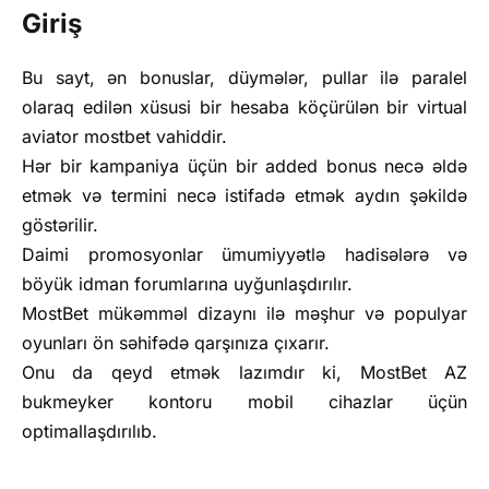
Giriş
Bu sayt, ən bonuslar, düymələr, pullar ilə paralel
olaraq edilən xüsusi bir hesaba köçürülən bir virtual
aviator mostbet vahiddir.
Hər bir kampaniya üçün bir added bonus necə əldə
etmək və termini necə istifadə etmək aydın şəkildə
göstərilir.
Daimi promosyonlar ümumiyyətlə hadisələrə və
böyük idman forumlarına uyğunlaşdırılır.
MostBet mükəmməl dizaynı ilə məşhur və populyar
oyunları ön səhifədə qarşınıza çıxarır.
Onu da qeyd etmək lazımdır ki, MostBet AZ
bukmeyker kontoru mobil cihazlar üçün
optimallaşdırılıb.