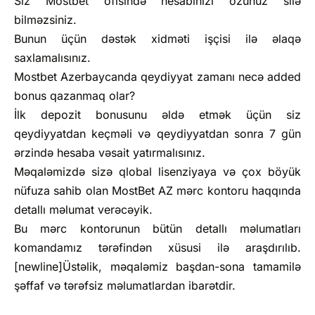
Siz Mostbet ofisində hesabınızı özünüz silə
bilməzsiniz.
Bunun üçün dəstək xidməti işçisi ilə əlaqə
saxlamalısınız.
Mostbet Azerbaycanda qeydiyyat zamanı necə added
bonus qazanmaq olar?
İlk depozit bonusunu əldə etmək üçün siz
qeydiyyatdan keçməli və qeydiyyatdan sonra 7 gün
ərzində hesaba vəsait yatırmalısınız.
Məqaləmizdə sizə qlobal lisenziyaya və çox böyük
nüfuza sahib olan MostBet AZ mərc kontoru haqqında
detallı məlumat verəcəyik.
Bu mərc kontorunun bütün detallı məlumatları
komandamız tərəfindən xüsusi ilə araşdırılıb.
[newline]Üstəlik, məqaləmiz başdan-sona tamamilə
şəffaf və tərəfsiz məlumatlardan ibarətdir.