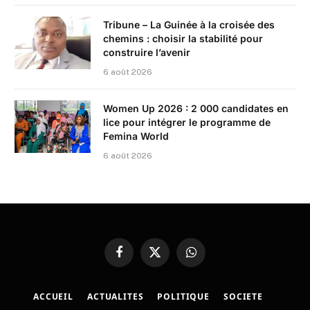
Tribune – La Guinée à la croisée des
chemins : choisir la stabilité pour
construire l’avenir
6 août 2026
Women Up 2026 : 2 000 candidates en
lice pour intégrer le programme de
Femina World
6 août 2026
Facebook
X
WhatsApp
(Twitter)
ACCUEIL
ACTUALITES
POLITIQUE
SOCIETE