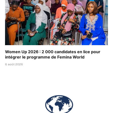
Women Up 2026 : 2 000 candidates en lice pour
intégrer le programme de Femina World
6 août 2026