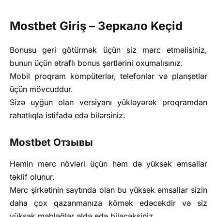
Mostbet Giriş – Зеркало Keçid
Bonusu geri götürmək üçün siz mərc etməlisiniz,
bunun üçün ətraflı bonus şərtlərini oxumalısınız.
Mobil proqram kompüterlər, telefonlar və planşetlər
üçün mövcuddur.
Sizə uyğun olan versiyanı yükləyərək proqramdan
rahatlıqla istifadə edə bilərsiniz.
Mostbet Отзывы
Həmin mərc növləri üçün həm də yüksək əmsallar
təklif olunur.
Mərc şirkətinin saytında olan bu yüksək əmsallar sizin
daha çox qazanmanıza kömək edəcəkdir və siz
yüksək məbləğlər əldə edə biləcəksiniz.