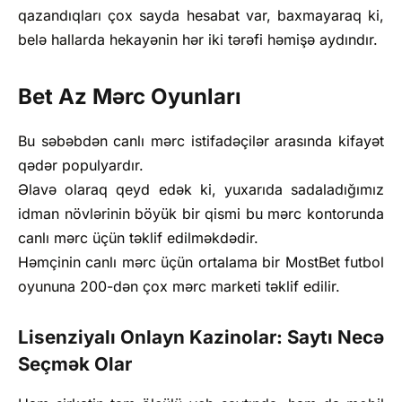
qazandıqları çox sayda hesabat var, baxmayaraq ki,
belə hallarda hekayənin hər iki tərəfi həmişə aydındır.
Bet Az Mərc Oyunları
Bu səbəbdən canlı mərc istifadəçilər arasında kifayət
qədər populyardır.
Əlavə olaraq qeyd edək ki, yuxarıda sadaladığımız
idman növlərinin böyük bir qismi bu mərc kontorunda
canlı mərc üçün təklif edilməkdədir.
Həmçinin canlı mərc üçün ortalama bir MostBet futbol
oyununa 200-dən çox mərc marketi təklif edilir.
Lisenziyalı Onlayn Kazinolar: Saytı Necə
Seçmək Olar