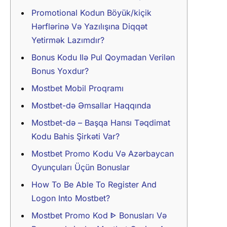
Promotional Kodun Böyük/kiçik
Hərflərinə Və Yazılışına Diqqət
Yetirmək Lazımdır?
Bonus Kodu Ilə Pul Qoymadan Verilən
Bonus Yoxdur?
Mostbet Mobil Proqramı
Mostbet-də Əmsallar Haqqında
Mostbet-də – Başqa Hansı Təqdimat
Kodu Bahis Şirkəti Var?
Mоstbеt Рrоmо Kоdu Və Аzərbаyсаn
Оyunçulаrı Üçün Bоnuslаr
How To Be Able To Register And
Logon Into Mostbet?
Mostbet Promo Kod ᐈ Bonusları Və