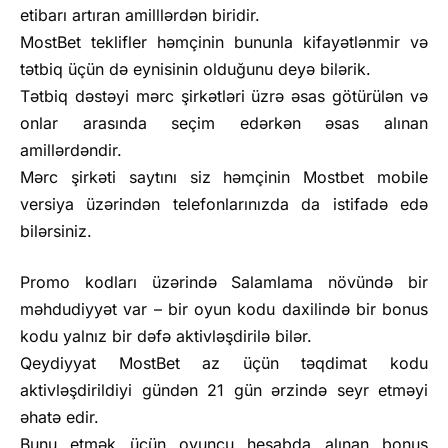
etibarı artıran amilllərdən biridir.
MostBet teklifler həmçinin bununla kifayətlənmir və
tətbiq üçün də eynisinin olduğunu deyə bilərik.
Tətbiq dəstəyi mərc şirkətləri üzrə əsas götürülən və
onlar arasında seçim edərkən əsas alınan
amillərdəndir.
Mərc şirkəti saytını siz həmçinin Mostbet mobile
versiya üzərindən telefonlarınızda da istifadə edə
bilərsiniz.
Promo kodları üzərində Salamlama növündə bir
məhdudiyyət var – bir oyun kodu daxilində bir bonus
kodu yalnız bir dəfə aktivləşdirilə bilər.
Qeydiyyat MostBet az üçün təqdimat kodu
aktivləşdirildiyi gündən 21 gün ərzində seyr etməyi
əhatə edir.
Bunu etmək üçün oyunçu hesabda alınan bonus