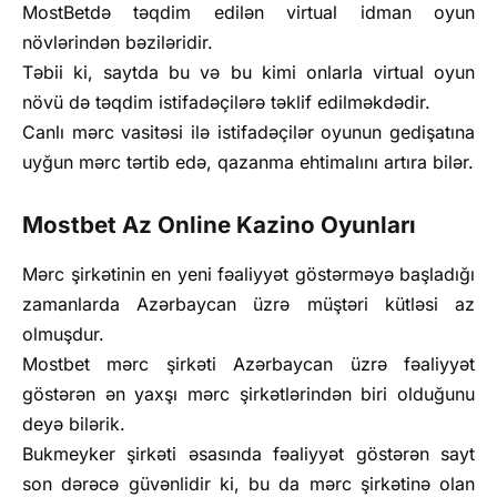
MostBetdə təqdim edilən virtual idman oyun
növlərindən bəziləridir.
Təbii ki, saytda bu və bu kimi onlarla virtual oyun
növü də təqdim istifadəçilərə təklif edilməkdədir.
Canlı mərc vasitəsi ilə istifadəçilər oyunun gedişatına
uyğun mərc tərtib edə, qazanma ehtimalını artıra bilər.
Mostbet Az Online Kazino Oyunları
Mərc şirkətinin en yeni fəaliyyət göstərməyə başladığı
zamanlarda Azərbaycan üzrə müştəri kütləsi az
olmuşdur.
Mostbet mərc şirkəti Azərbaycan üzrə fəaliyyət
göstərən ən yaxşı mərc şirkətlərindən biri olduğunu
deyə bilərik.
Bukmeyker şirkəti əsasında fəaliyyət göstərən sayt
son dərəcə güvənlidir ki, bu da mərc şirkətinə olan