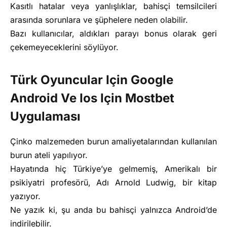
Kasıtlı hatalar veya yanlışlıklar, bahisçi temsilcileri
arasında sorunlara ve şüphelere neden olabilir.
Bazı kullanıcılar, aldıkları parayı bonus olarak geri
çekemeyeceklerini söylüyor.
Türk Oyuncular Için Google
Android Ve Ios Için Mostbet
Uygulaması
Çinko malzemeden burun amaliyetalarından kullanılan
burun ateli yapılıyor.
Hayatında hiç Türkiye’ye gelmemiş, Amerikalı bir
psikiyatri profesörü, Adı Arnold Ludwig, bir kitap
yazıyor.
Ne yazık ki, şu anda bu bahisçi yalnızca Android’de
indirilebilir.