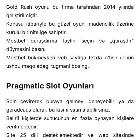
Gold Rush oyunu bu firma tarafından 2014 yılında
geliştirilmiştir.
Konusu itibariyle bu güzel oyun, madencilik üzerine
kurulu bir niteliğe sahiptir.
Mostbet quraşdırma faylını seçin və „quraşdır”
düyməsini basın.
Mostbet bukmeykeri veb saytiga tezda oʻtish uchun
ushbu maqoladagi tugmani bosing.
Pragmatic Slot Oyunları
Spin çevirerek buraya gelmeyi deneyebilir ya da
geradeaus olarak bu kısmı satın alabilirsiniz.
Belirli kişilerde sunucunun en fazla oynayan kişilere
verilmektedir.
Site 25 dili desteklemektedir ve web sitesinde