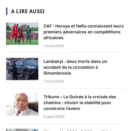
A LIRE AUSSI
CAF : Horoya et Hafia connaissent leurs
premiers adversaires en compétitions
africaines
7 août 2026
Lambanyi : deux morts dans un
accident de la circulation à
Simambossia
7 août 2026
Tribune – La Guinée à la croisée des
chemins : choisir la stabilité pour
construire l’avenir
6 août 2026