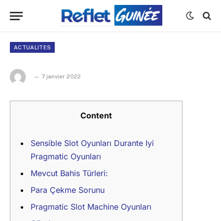
ACTUALITES
7 janvier 2022
Content
Sensible Slot Oyunları Durante Iyi
Pragmatic Oyunları
Mevcut Bahis Türleri:
Para Çekme Sorunu
Pragmatic Slot Machine Oyunları