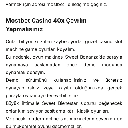
vermek için adresi mostbet ile iletişime geçiniz.
Mostbet Casino 40x Çevrim
Yapmalısınız
Onlar biliyor ki zaten kaybediyorlar güzel casino slot
machine game oyunları koyalım.
Bu nedenle, oyun makinesi Sweet Bonanza’de parayla
oynamaya başlamadan önce demo modunda
oynamak deneyin.
Demo sürümünü kullanabilirsiniz ve ücretsiz
oynayabilirsiniz veya kayıtlı olduğunuzda gerçek
parayla oynamayı deneyebilirsiniz.
Büyük ihtimalle Sweet Bienestar slotunu beğenecek
onlar kim seviyor basit ama kârlı klasik oyunları.
Ve ancak modern online slot makinelerin sevenleri de
bu mükemmel oyunu geçmemeliler.