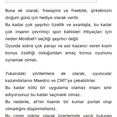
Buna ek olarak, freespins ve freeblet, şirketinizin
doğum günü için hediye olarak verilir.
Bu kadar çok şaşırtıcı özellik ve avantajla, bu kadar
çok insanın çevrimiçi spor bahisleri ihtiyaçları için
neden Mostbet’i seçtiği şaşırtıcı değil.
Oyunda sobre çok parayı ve asıl kazancı veren kısım
bonus özelliği olduğundan amaç bonus oyununu
oynamak olmalı.
Yukarıdaki yöntemlere ek olarak, oyuncular
kazandıklarını Maestro ve CMT’ye çekebilirler.
Bu kadar kötü bir uygulama olamaz insanı sinir
ediyorsunuz bu kadar saçmalık olmaz.
Bu nedenle, at’nin lisanslı bir kumar portalı olup
olmadığını düşünmelisiniz.
Bu çipler miktar olarak üzerlerinde yazılı bulunan