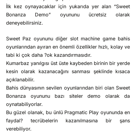
İlk kez oynayacaklar için yukarıda yer alan “Sweet
Bonanza Demo” oyununu ücretsiz olarak
deneyebilirsiniz.
Sweet Paz oyununu diğer slot machine game bahis
oyunlarından ayıran en önemli özellikler hızlı, kolay ve
tabi ki çok daha ?ok kazandırmasıdır.
Kumarbaz yanılgısı üst üste kaybeden birinin bir yerde
kesin olarak kazanacağını sanması şeklinde kısaca
açıklanabilir.
Bahis dünyasının sevilen oyunlarından biri olan Sweet
Bonanza oyununu bazı siteler demo olarak da
oynatabiliyorlar.
Bu güzel olanak, bu ünlü Pragmatic Play oyununda en
faydal? tecrübelerin kazanılmasına bir şans
verebiliyor.