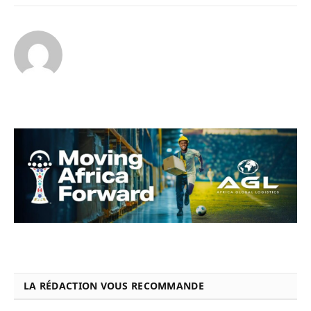
LA RÉDACTION VOUS RECOMMANDE