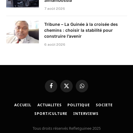
Simambossia
7 août 2026
Tribune – La Guinée à la croisée des
chemins : choisir la stabilité pour
construire l’avenir
6 août 2026
Facebook
X
WhatsApp
(Twitter)
ACCUEIL
ACTUALITES
POLITIQUE
SOCIETE
SPORT/CULTURE
INTERVIEWS
Tous droits réservés Refletguinee 2025