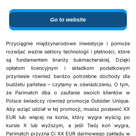
Go to website
Przyciągnie międzynarodowe inwestycje i pomoże
rozwijać ważne sektory technologii i płatności, które
są fundamentem branży bukmacherskiej. Dzięki
opłatom licencyjnym i składkom podatkowym
przyniesie również bardzo potrzebne dochody dla
budżetu państwa – czytamy w oświadczeniu. O tym,
że Parimatch dba o zaufanie swoich klientów w
Polsce świadczy również promocja Outsider Unique.
Aby wziąć udział w tej promocji, musisz postawić XX
EUR lub więcej na konia, który wygra wyścig po
kursie X lub wyższym, a jeśli Twój koń wygra,
Parimatch przyzna Ci XX EUR darmowego zakładu w