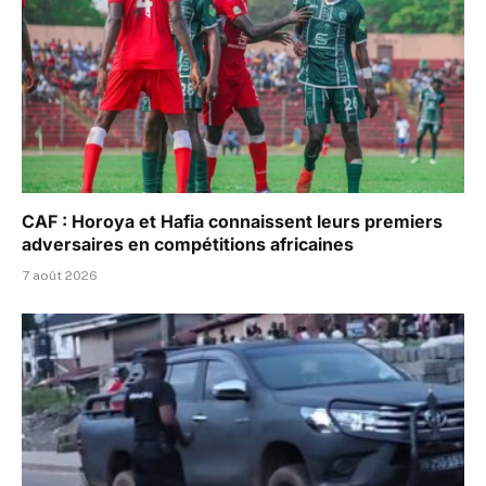
CAF : Horoya et Hafia connaissent leurs premiers
adversaires en compétitions africaines
7 août 2026