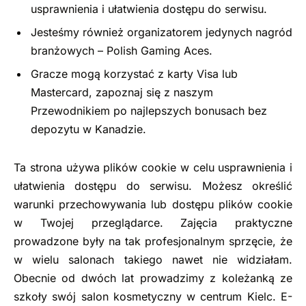
usprawnienia i ułatwienia dostępu do serwisu.
Jesteśmy również organizatorem jedynych nagród
branżowych – Polish Gaming Aces.
Gracze mogą korzystać z karty Visa lub
Mastercard, zapoznaj się z naszym
Przewodnikiem po najlepszych bonusach bez
depozytu w Kanadzie.
Ta strona używa plików cookie w celu usprawnienia i
ułatwienia dostępu do serwisu. Możesz określić
warunki przechowywania lub dostępu plików cookie
w Twojej przeglądarce. Zajęcia praktyczne
prowadzone były na tak profesjonalnym sprzęcie, że
w wielu salonach takiego nawet nie widziałam.
Obecnie od dwóch lat prowadzimy z koleżanką ze
szkoły swój salon kosmetyczny w centrum Kielc. E-