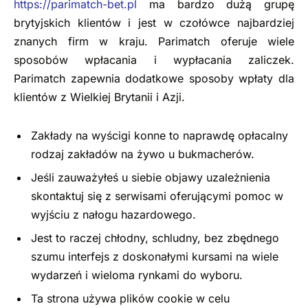
https://parimatch-bet.pl
ma bardzo dużą grupę
brytyjskich klientów i jest w czołówce najbardziej
znanych firm w kraju. Parimatch oferuje wiele
sposobów wpłacania i wypłacania zaliczek.
Parimatch zapewnia dodatkowe sposoby wpłaty dla
klientów z Wielkiej Brytanii i Azji.
Zakłady na wyścigi konne to naprawdę opłacalny
rodzaj zakładów na żywo u bukmacherów.
Jeśli zauważyłeś u siebie objawy uzależnienia
skontaktuj się z serwisami oferującymi pomoc w
wyjściu z nałogu hazardowego.
Jest to raczej chłodny, schludny, bez zbędnego
szumu interfejs z doskonałymi kursami na wiele
wydarzeń i wieloma rynkami do wyboru.
Ta strona używa plików cookie w celu