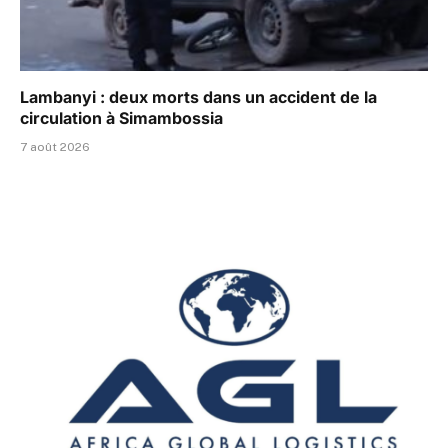
Lambanyi : deux morts dans un accident de la
circulation à Simambossia
7 août 2026