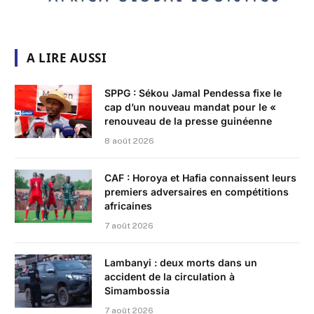
A LIRE AUSSI
SPPG : Sékou Jamal Pendessa fixe le
cap d’un nouveau mandat pour le «
renouveau de la presse guinéenne
8 août 2026
CAF : Horoya et Hafia connaissent leurs
premiers adversaires en compétitions
africaines
7 août 2026
Lambanyi : deux morts dans un
accident de la circulation à
Simambossia
7 août 2026