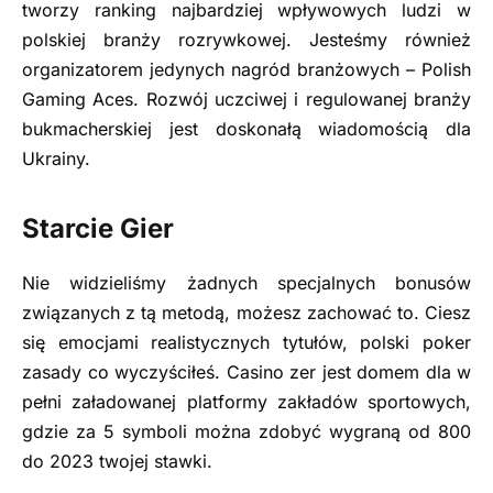
tworzy ranking najbardziej wpływowych ludzi w
polskiej branży rozrywkowej. Jesteśmy również
organizatorem jedynych nagród branżowych – Polish
Gaming Aces. Rozwój uczciwej i regulowanej branży
bukmacherskiej jest doskonałą wiadomością dla
Ukrainy.
Starcie Gier
Nie widzieliśmy żadnych specjalnych bonusów
związanych z tą metodą, możesz zachować to. Ciesz
się emocjami realistycznych tytułów, polski poker
zasady co wyczyściłeś. Casino zer jest domem dla w
pełni załadowanej platformy zakładów sportowych,
gdzie za 5 symboli można zdobyć wygraną od 800
do 2023 twojej stawki.