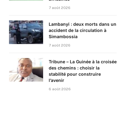
7 août 2026
Lambanyi : deux morts dans un
accident de la circulation à
Simambossia
7 août 2026
Tribune – La Guinée à la croisée
des chemins : choisir la
stabilité pour construire
l’avenir
6 août 2026