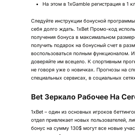
На этом в 1xGamble регистрация в 1 к
Следуйте инструкции бонусной программы 
себя долго ждать. 1xBet Промо-код испол
получения бонуса в максимальном размер
получить подарок на бонусный счет в разме
воспользоваться полным функционалом. Ис
доверяйте им всецело. К спортивным про
не говоря уже о новичках. Прогнозы на спо
специальных сервисах, в социальных сетях
Bet Зеркало Рабочее На Се
1xBet – один из основных игроков беттин
отдел привлекает новых пользователей, л
бонус на сумму 130$ могут все новые учас