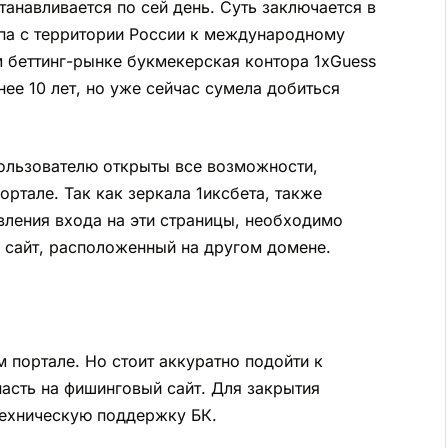
танавливается по сей день. Суть заключается в
па с территории России к международному
м беттинг-рынке букмекерская контора 1xGuess
нее 10 лет, но уже сейчас сумела добиться
пользователю открыты все возможности,
ртале. Так как зеркала 1иксбета, также
вления входа на эти страницы, необходимо
е сайт, расположенный на другом домене.
м портале. Но стоит аккуратно подойти к
пасть на фишинговый сайт. Для закрытия
техническую поддержку БК.