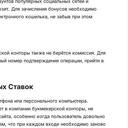
аунтов популярных социальных сетей и
озит. Для зачисления бонусов необходимо
ектронного кошелька, не забыв при этом
кой конторы также не берётся комиссия. Для
ный номер подтверждения операции, прийти в
ых Ставок
тфона или персонального компьютера.
ет в компании букмекерской конторы, не
сайта, особенно когда пользователь довольно
тем, что при каждом входе необходимо заново