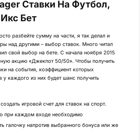
ager Ставки На Футбол,
 Икс Бет
сто разбейте сумму на части, я так делал и
ры над другими – выбор ставок. Много читал
ил свой выбор на бете. С начала ноября 2015
сную акцию «Джекпот 50/50». Чтобы получить
вки на события, коэффициент которых
а у каждого из них будет шанс получить
 создать игровой счет для ставок на спорт.
что при каждом входе необходимо
ть галочку напротив выбранного бонуса или же