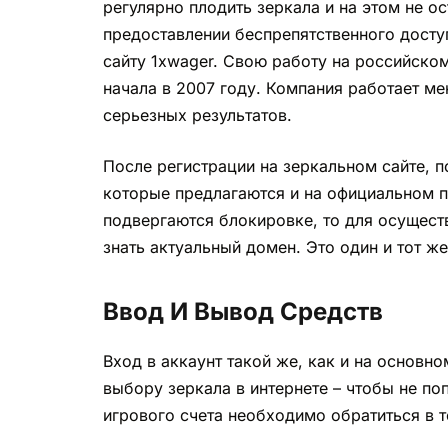
регулярно плодить зеркала и на этом не ос
предоставлении беспрепятственного досту
сайту 1xwager. Свою работу на российско
начала в 2007 году. Компания работает ме
серьезных результатов.
После регистрации на зеркальном сайте, 
которые предлагаются и на официальном по
подвергаются блокировке, то для осущест
знать актуальный домен. Это один и тот ж
Ввод И Вывод Средств
Вход в аккаунт такой же, как и на основно
выбору зеркала в интернете – чтобы не по
игрового счета необходимо обратиться в 