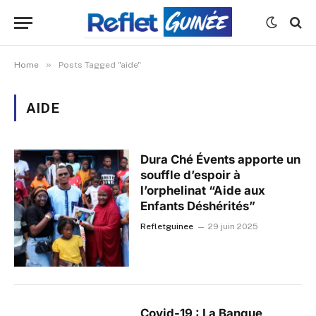
»
Home
Posts Tagged "aide"
AIDE
Dura Ché Évents apporte un
souffle d’espoir à
l’orphelinat “Aide aux
Enfants Déshérités”
Refletguinee
29 juin 2025
Covid-19 : La Banque