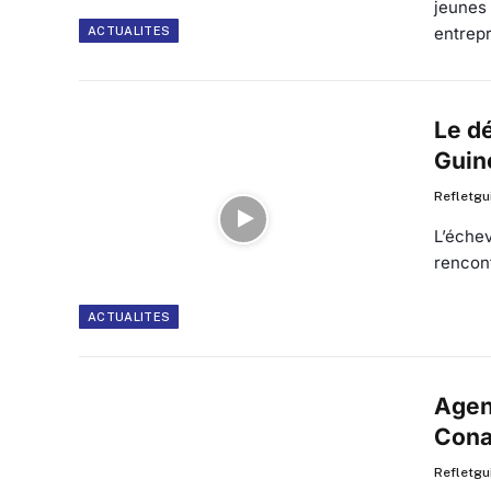
jeunes
entrepr
ACTUALITES
Le d
Guin
Refletgu
L’échev
rencont
ACTUALITES
Agend
Cona
Refletgu