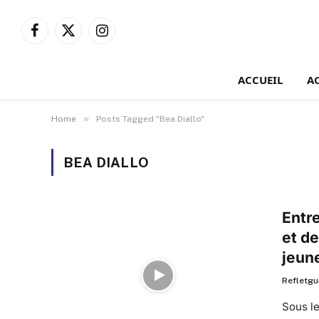
Facebook
X
Instagram
(Twitter)
ACCUEIL
A
»
Home
Posts Tagged "Bea Diallo"
BEA DIALLO
Entre
et de
jeun
Refletgu
Sous le