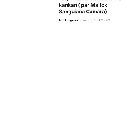
kankan ( par Malick
Sanguiana Camara)
Refletguinee
2 juillet 2020
Manifestions contre le
délestage du courant :
l’agence d’EDG de
Lambanyi saccagée
Refletguinee
20 avril 2018