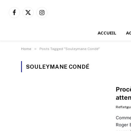
Facebook
X
Instagram
(Twitter)
ACCUEIL
A
»
Home
Posts Tagged "Souleymane Condé"
SOULEYMANE CONDÉ
Proc
atten
Refletgu
Comme 
Roger 