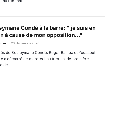
t au tribunal…
eymane Condé à la barre: ” je suis en
on à cause de mon opposition…”
inee
23 décembre 2020
cès de Souleymane Condé, Roger Bamba et Youssouf
té a démarré ce mercredi au tribunal de première
ce de…