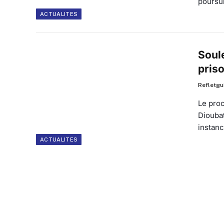
poursui
ACTUALITES
Soul
pris
Refletgu
Le pro
Diouba
instan
ACTUALITES