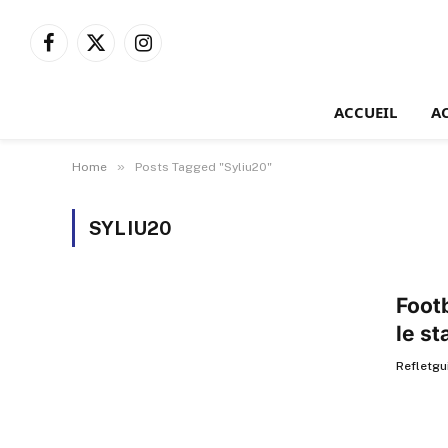
Facebook
X
Instagram
(Twitter)
ACCUEIL
A
»
Home
Posts Tagged "Syliu20"
SYLIU20
Foot
le st
Refletgu