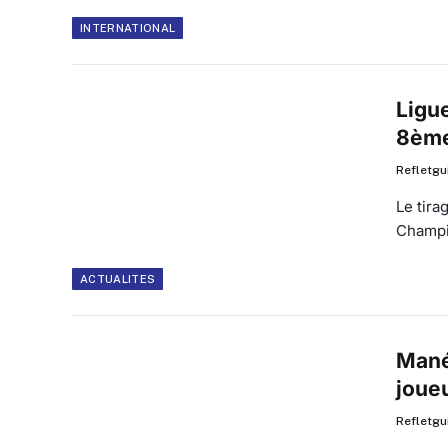
INTERNATIONAL
Ligue
8ème
Refletgu
Le tira
Champi
ACTUALITES
Mané 
joue
Refletgu