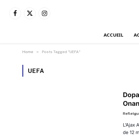
Facebook
X
Instagram
(Twitter)
ACCUEIL
A
»
Home
Posts Tagged "UEFA"
UEFA
Dopa
Onan
Refletgu
L’Ajax
de 12 m