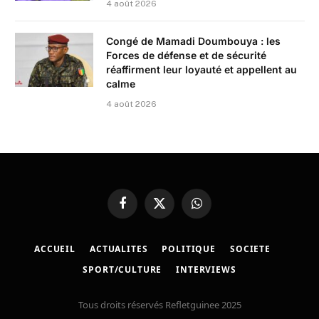
4 août 2026
Congé de Mamadi Doumbouya : les
Forces de défense et de sécurité
réaffirment leur loyauté et appellent au
calme
4 août 2026
Facebook
X
WhatsApp
(Twitter)
ACCUEIL
ACTUALITES
POLITIQUE
SOCIETE
SPORT/CULTURE
INTERVIEWS
Tous droits réservés Refletguinee 2025