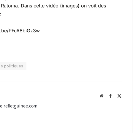
Ratoma. Dans cette vidéo (images) on voit des
z
tu.be/PFcA8biGz3w
s politiques
Website
Facebook
X
(Twitte
de refletguinee.com