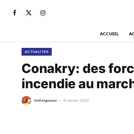
Facebook
X
Instagram
(Twitter)
ACCUEIL
A
ACTUALITES
Conakry: des force
incendie au marc
Refletguinee
15 janvier 2020