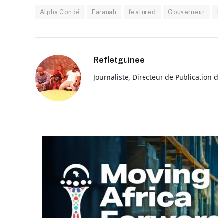
Alpha Condé
Faranah
featured
Gouverneur
Refletguinee
Journaliste, Directeur de Publication 