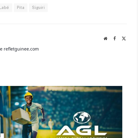
Labé
Pita
Siguiri
Website
Facebook
X
(Twitte
de refletguinee.com