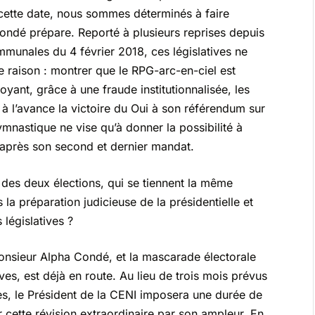
 cette date, nous sommes déterminés à faire
ondé prépare. Reporté à plusieurs reprises depuis
ommunales du 4 février 2018, ces législatives ne
 raison : montrer que le RPG-arc-en-ciel est
oyant, grâce à une fraude institutionnalisée, les
 à l’avance la victoire du Oui à son référendum sur
gymnastique ne vise qu’à donner la possibilité à
après son second et dernier mandat.
 des deux élections, qui se tiennent la même
 la préparation judicieuse de la présidentielle et
 législatives ?
onsieur Alpha Condé, et la mascarade électorale
ives, est déjà en route. Au lieu de trois mois prévus
tes, le Président de la CENI imposera une durée de
r cette révision extraordinaire par son ampleur. En