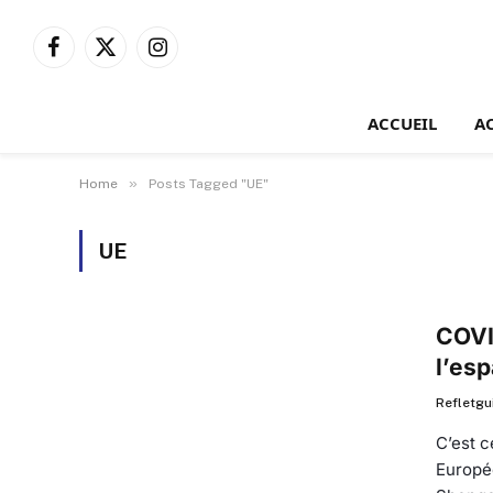
Facebook
X
Instagram
(Twitter)
ACCUEIL
A
»
Home
Posts Tagged "UE"
UE
COVI
l’es
Refletgu
C’est 
Europé