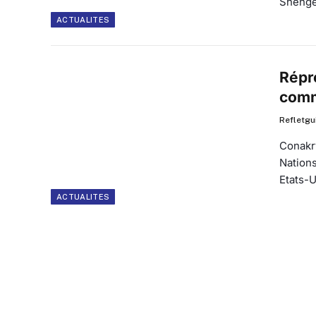
Sheng
ACTUALITES
Répr
comm
Refletgu
Conakr
Nations
Etats-
ACTUALITES